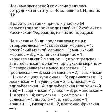
Членами экспертной комиссии являлись
сотрудники института: Новопашина С.И., Белик
Н.И.
В работе выставки приняли участие 64
сельхозтоваропроизводителей из 12 субъектов
Российской Федерации, из них по породам:
На выставке были представлены: овцы:
ставропольская – 1; советский меринос – 1;
российский мясной меринос – 1; манычский
меринос – 3; джалгинский меринос – 1;
черноземельский меринос – 1; волгоградская–
3; дагестанская горная –7; артлухский меринос–
2; северокавказская мясо-шерстная – 1;
грозненская — 3; южная мясная – 2; ташлинская
– 1; калмыцкая курдючная – 3; карачаевская – 1;
лезгинская – 1; тушинская – 2; андийская – 2;
эдильбаевская – 4; эдильбаевская (поволжский
тип) – 1; сарпинская -1; лакон – 3; романовская –
1; дорпер – 4; катумская – 1; саффолк – 1;
сальская – 1, шароле – 1, ильдефранс – 1,
арашан – 1, гиссарская – 2, восточно-фризская
— 2.