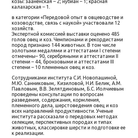
козы: зааненская – 2; нубиан – 1; красная
калахарская – 1.
в категории «Передовой опыт в овцеводстве и
козоводстве, связь с наукой» участвовали 12
хозяйств.
Экспертной комиссией выставки оценено 485
голов овец и коз. Чемпионами и рекордистами
пород признано 144 животных. В том числе
золотыми медалями и аттестатами I степени
отмечены– 90, серебряными и аттестатами II
степени – 44, бронзовыми и аттестатами III
степени – 10 племенных овец и коз.
Сотрудниками института С.И. Новопашиной,
М.Ю. Санниковым,. Кизиловой, Н.И. Белик, А.М.
Павловым, В.В. Зелятдиновым, Б.С. Иолчиевым
проведены консультации по вопросам
разведения, содержания, кормления,
племенного дела, шерстоведения овец и коз
всех направлений продуктивности. Ученые
института рассказали о передовых методах
селекции, перспективных породах и типах
животных, классировке шерсти и подготовке ее
к реализации.