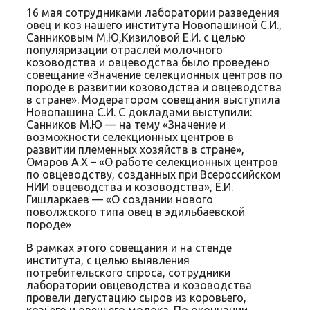
16 мая сотрудниками лаборатории разведения
овец и коз нашего института Новопашиной С.И.,
Санниковым М.Ю,Кизиловой Е.И. с целью
популяризации отраслей молочного
козоводства и овцеводства было проведено
совещание «Значение селекционных центров по
породе в развитии козоводства и овцеводства
в стране». Модератором совещания выступила
Новопашина С.И. С докладами выступили:
Санников М.Ю — на тему «Значение и
возможности селекционных центров в
развитии племенных хозяйств в стране»,
Омаров А.Х – «О работе селекционных центров
по овцеводству, созданных при Всероссийском
НИИ овцеводства и козоводства», Е.И.
Гишларкаев — «О создании нового
поволжского типа овец в эдильбаевской
породе»
В рамках этого совещания и на стенде
института, с целью выявления
потребительского спроса, сотрудники
лаборатории овцеводства и козоводства
провели дегустацию сыров из коровьего,
козьего и овечьего молока. По окончании