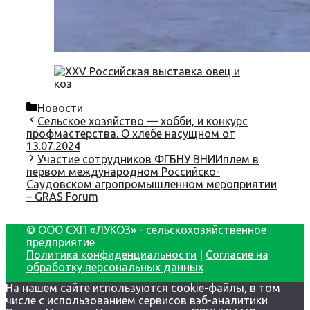
Categories
Новости
Сельское хозяйство — хобби, и конкурс
профмастерства. О хлебе насущном от
13.07.2024
Участие сотрудников ФГБНУ ВНИИплем в
первом международном Российско-
Саудовском агропромышленном мероприятии
– GRAS Forum
© ООО СХП «ЛУКОЗ» - сельскохозяйственное
предприятие
Политика конфиденциальности
|
Согласие на
обработку персональных данных
На нашем сайте используются cookie-файлы, в том
числе с использованием сервисов вэб-аналитики