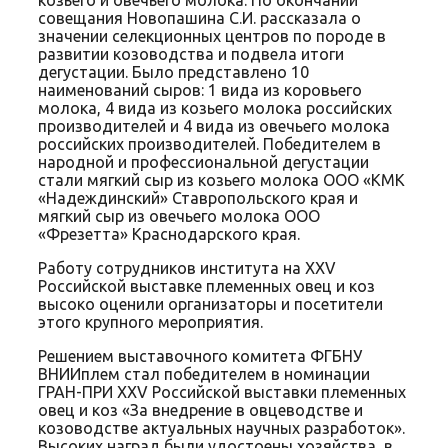
совещания Новопашина С.И. рассказала о
значении селекционных центров по породе в
развитии козоводства и подвела итоги
дегустации. Было представлено 10
наименований сыров: 1 вида из коровьего
молока, 4 вида из козьего молока российских
производителей и 4 вида из овечьего молока
российских производителей. Победителем в
народной и профессиональной дегустации
стали мягкий сыр из козьего молока ООО «КМК
«Надеждинский» Ставропольского края и
мягкий сыр из овечьего молока ООО
«Фрезетта» Краснодарского края.
Работу сотрудников института на XXV
Российской выставке племенных овец и коз
высоко оценили организаторы и посетители
этого крупного мероприятия.
Решением выставочного комитета ФГБНУ
ВНИИплем стал победителем в номинации
ГРАН-ПРИ XXV Российской выставки племенных
овец и коз «За внедрение в овцеводстве и
козоводстве актуальных научных разработок».
Высоких наград были удостоены хозяйства, в